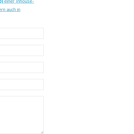
b)
einer Inhouse-
rn auch in