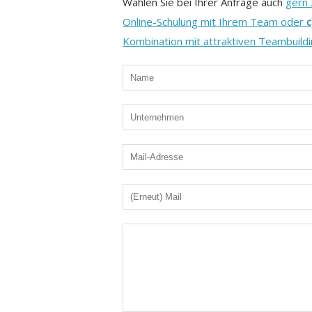
Wählen Sie bei Ihrer Anfrage auch
gern
Online-Schulung mit Ihrem Team oder
c
Kombination mit attraktiven Teambuild
Name
Unternehmen
Mail-
Adresse
(Erneut)
Mail
Ihre
Nachricht