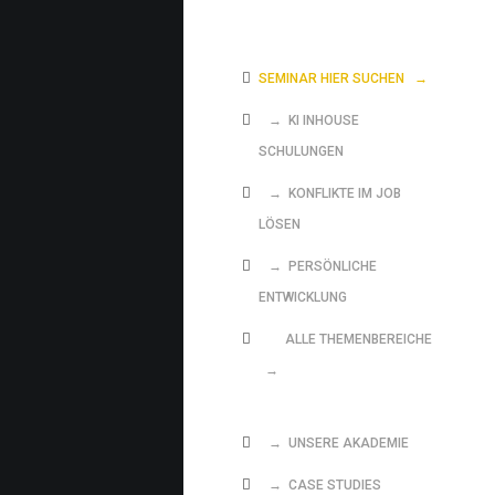
SEMINAR HIER SUCHEN
→
→ KI INHOUSE
SCHULUNGEN
→ KONFLIKTE IM JOB
LÖSEN
→ PERSÖNLICHE
ENTWICKLUNG
ALLE THEMENBEREICHE
→
→ UNSERE AKADEMIE
→ CASE STUDIES