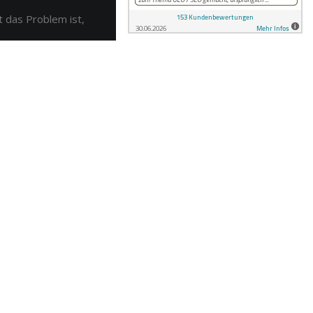
t das Problem ist,
ektteams –
nd gezielt
tig lösen –
 Magdeburg
hulte
Kiel seinen
r Außendienstler zu
modus – wie ein
 Eskalationen stärkte