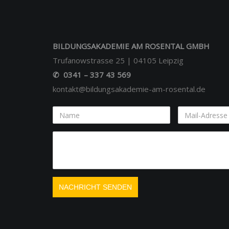
BILDUNGSAKADEMIE AM ROSENTAL GMBH
Trufanowstrasse 25 | 04105 Leipzig
✆ 0341 – 337 43 569
kontakt@bildungsakademie-am-rosental.de
Name
Mail-
Adresse
Ihre
Nachricht