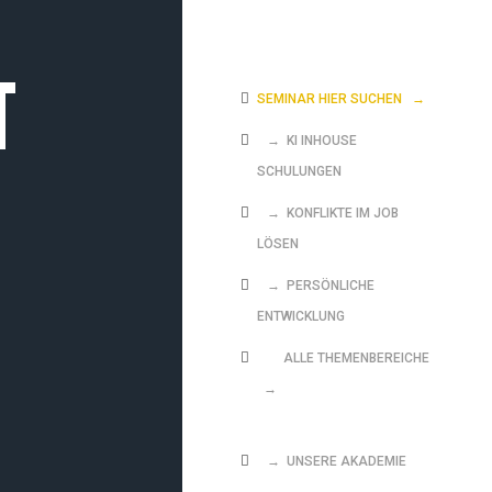
T
SEMINAR HIER SUCHEN
→
→ KI INHOUSE
SCHULUNGEN
→ KONFLIKTE IM JOB
LÖSEN
→ PERSÖNLICHE
ENTWICKLUNG
ALLE THEMENBEREICHE
→
→ UNSERE AKADEMIE