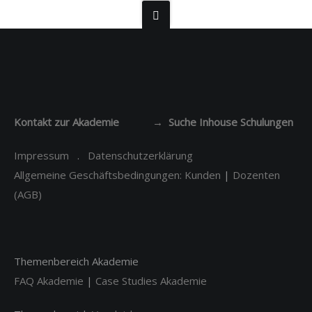
Kontakt zur Akademie
→ Suche Inhouse Schulungen
Impressum
.
Datenschutzerklärung
Allgemeine Geschäftsbedingungen: Kunden
|
Dozenten
(AGB)
Themenbereich Akademie
FAQ Akademie
|
Case Studies Akademie