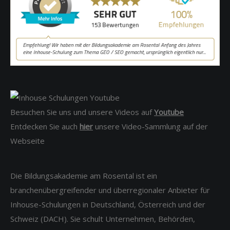
Besuchen Sie uns und unsere Videos auf
Youtube
Entdecken Sie auch
hier
unsere Video-Sammlung auf der
Webseite
Die Bildungsakademie am Rosental ist ein
branchenübergreifender und überregionaler Anbieter für
Inhouse-Schulungen in Deutschland, Österreich und der
Schweiz (DACH). Sie schult Unternehmen, Behörden,