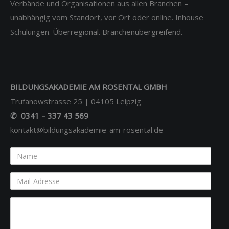
Verbände und Organisationen aus allen Branchen –
unabhängig vom Standort, vor Ort oder online. Inhouse
Schulungen. Überregional. Branchenübergreifend.
BILDUNGSAKADEMIE AM ROSENTAL GMBH
Trufanowstrasse 25 | 04105 Leipzig
✆ 0341 – 337 43 569
kontakt@bildungsakademie-am-rosental.de
Name
Mail-
Adresse
Ihre
Nachricht