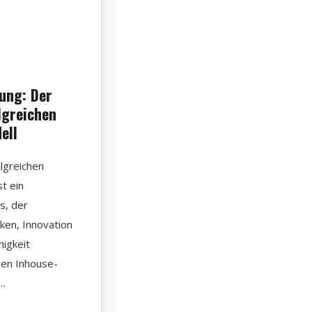
inhouse schulung erfolgreiches geschäftsmodell
ung: Der
lgreichen
ell
lgreichen
t ein
s, der
ken, Innovation
igkeit
ren Inhouse-
n…