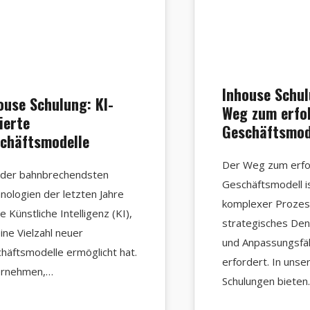
Inhouse Schul
ouse Schulung: KI-
Weg zum erfo
ierte
Geschäftsmod
chäftsmodelle
Der Weg zum erfo
 der bahnbrechendsten
Geschäftsmodell is
nologien der letzten Jahre
komplexer Prozes
ie Künstliche Intelligenz (KI),
strategisches Den
eine Vielzahl neuer
und Anpassungsfäh
häftsmodelle ermöglicht hat.
erfordert. In unse
ernehmen,…
Schulungen biete