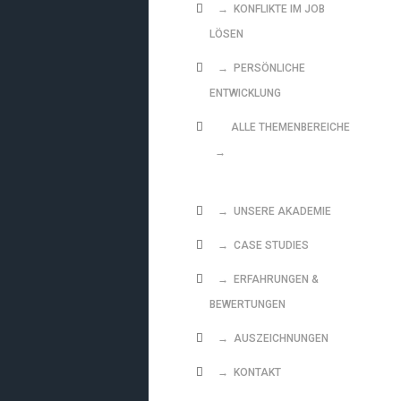
→ KONFLIKTE IM JOB
LÖSEN
→ PERSÖNLICHE
ENTWICKLUNG
ALLE THEMENBEREICHE
→
→ UNSERE AKADEMIE
→ CASE STUDIES
→ ERFAHRUNGEN &
BEWERTUNGEN
→ AUSZEICHNUNGEN
→ KONTAKT