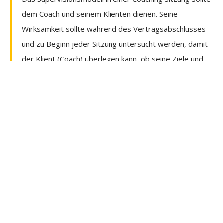
dem Coach und seinem Klienten dienen. Seine
Wirksamkeit sollte während des Vertragsabschlusses
und zu Beginn jeder Sitzung untersucht werden, damit
der Klient (Coach) überlegen kann, ob seine Ziele und
Erwartungen erfüllt wurden, was hilfreich und was nicht
hilfreich war und ob er in seinem Denken
herausgefordert wurde, seine Praxis zu vertiefen.
Letztendlich ist es Sache des Coaches zu entscheiden,
wer und welcher Ansatz in einer Coaching Sitzung am
besten zu seinen Bedürfnissen passt, wobei die
Chemie stimmen kann, aber hoffentlich auch die drei P’s
eine Rolle spielen. Besten Dank für Ihre
Aufmerksamkeit!