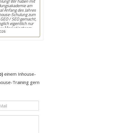
ehlung! Angebot kam
ll und auf den Punkt.
n, wenn beim
onat wirklich jemand
t. War gut!
9.2025
b)
einem Inhouse-
house-Training gern