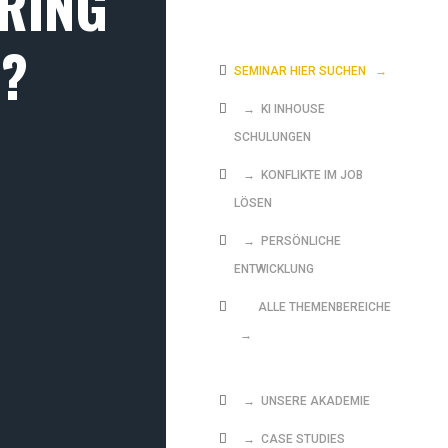
RING
?
SEMINAR HIER SUCHEN
→
→ KI INHOUSE
SCHULUNGEN
→ KONFLIKTE IM JOB
LÖSEN
→ PERSÖNLICHE
ENTWICKLUNG
ALLE THEMENBEREICHE
→
→ UNSERE AKADEMIE
→ CASE STUDIES