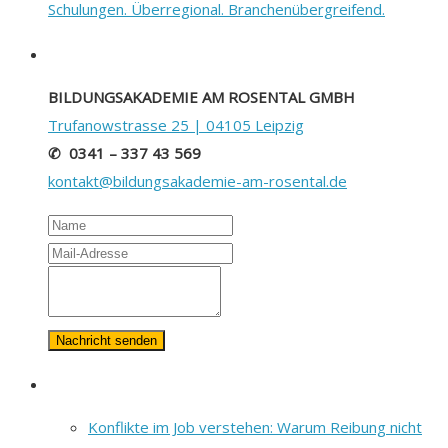
Schulungen. Überregional. Branchenübergreifend.
BILDUNGSAKADEMIE AM ROSENTAL GMBH
Trufanowstrasse 25 | 04105 Leipzig
✆ 0341 – 337 43 569
kontakt@bildungsakademie-am-rosental.de
Name
Mail-
Adresse
Ihre
Nachricht
Konflikte im Job verstehen: Warum Reibung nicht