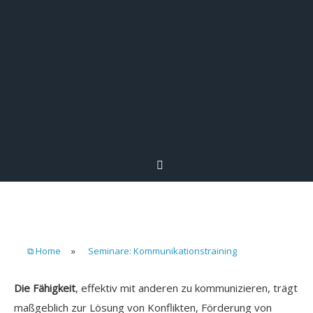
⧉ Home
»
Seminare: Kommunikationstraining
Die Fähigkeit
, effektiv mit anderen zu kommunizieren, trägt
maßgeblich zur Lösung von Konflikten, Förderung von