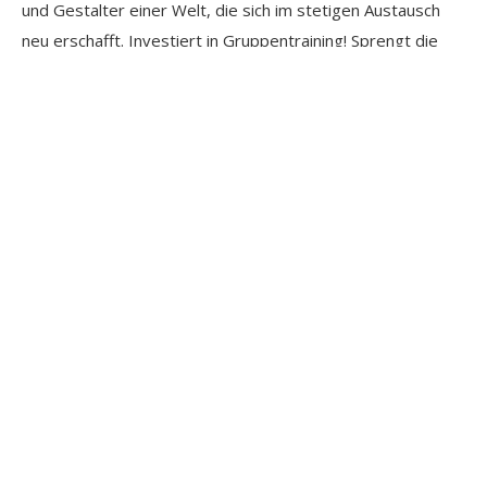
und Gestalter einer Welt, die sich im stetigen Austausch
neu erschafft. Investiert in Gruppentraining! Sprengt die
Käfige der Einzeltische und lasst uns in die Arena des
gemeinsamen Lernens einziehen. Hier wartet die Zukunft
auf uns: voller kritischer Denker, die im Austausch ihre
Schärfe bekommen,
lösungsorientierter Teams
, die
gemeinsam Berge versetzen können, und kreativer Köpfe,
die mit vereinten Kräften die Welt verändern werden.
Schlagt die Bücher zu, öffnet die Köpfe und lasst die
Revolution des Lernens beginnen!
FAQ Gruppentraining