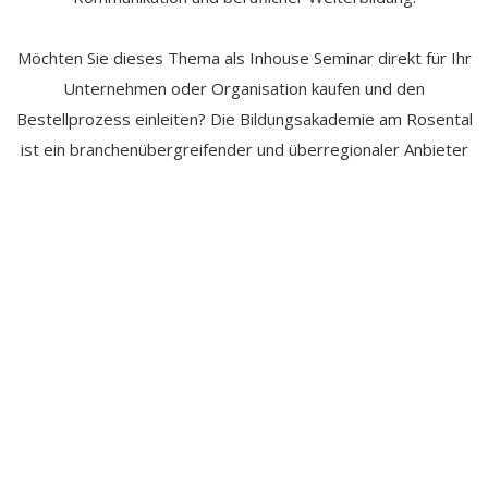
Möchten Sie dieses Thema als Inhouse Seminar direkt für Ihr
Unternehmen oder Organisation kaufen und den
Bestellprozess einleiten? Die Bildungsakademie am Rosental
ist ein branchenübergreifender und überregionaler Anbieter
für Inhouse Schulungen. Der Workshop ist daher in ganz
Deutschland, Österreich und der Schweiz als
maßgeschneiderter Inhouse-Präsenzkurs oder als flexibler
Online-Workshop in der gesamten DACH-Region buchbar.
Sichern Sie sich Ihren kostenpflichtigen Schulungstermin – und
fordern Sie Ihr Angebot an. Branchenübergreifend.
Überregional.
Kontaktieren Sie uns jetzt!