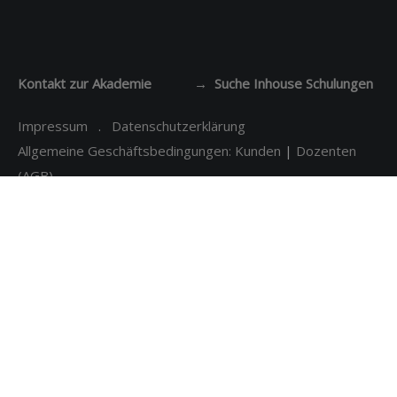
Kontakt zur Akademie
→ Suche Inhouse Schulungen
Impressum
.
Datenschutzerklärung
Allgemeine Geschäftsbedingungen: Kunden
|
Dozenten
(AGB)
Themenbereich Akademie
FAQ Akademie
|
Case Studies Akademie
Themenbereich
Vergleiche
FAQ Vergleiche
Themenbereich
KI/AI/GEO
: