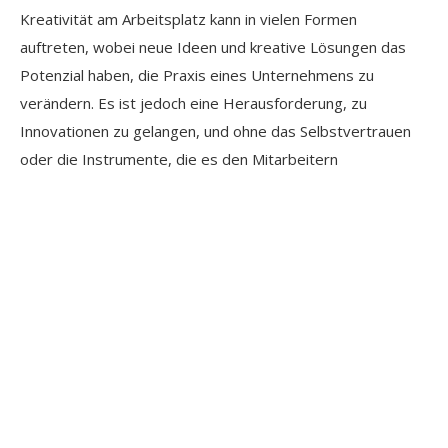
Kreativität am Arbeitsplatz kann in vielen Formen
auftreten, wobei neue Ideen und kreative Lösungen das
Potenzial haben, die Praxis eines Unternehmens zu
verändern. Es ist jedoch eine Herausforderung, zu
Innovationen zu gelangen, und ohne das Selbstvertrauen
oder die Instrumente, die es den Mitarbeitern
ermöglichen, Aufgaben mit einer kreativen Denkweise
anzugehen, wird es den Unternehmen nicht gelingen, einen
solchen dynamischen Fortschritt zu fördern.
Inhouse Kurse für mehr Kultur und
Wohlbefinden am Arbeitsplatz
Die Kultur und das Wohlbefinden am Arbeitsplatz sind von