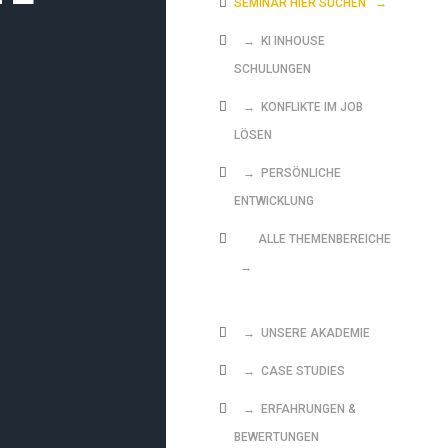
SEMINAR HIER SUCHEN
→
→ KI INHOUSE
SCHULUNGEN
→ KONFLIKTE IM JOB
LÖSEN
→ PERSÖNLICHE
ENTWICKLUNG
ALLE THEMENBEREICHE
→
→ UNSERE AKADEMIE
→ CASE STUDIES
→ ERFAHRUNGEN &
BEWERTUNGEN