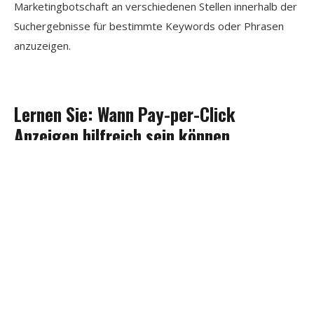
Marketingbotschaft an verschiedenen Stellen innerhalb der
Suchergebnisse für bestimmte Keywords oder Phrasen
anzuzeigen.
Lernen Sie: Wann Pay-per-Click
Anzeigen hilfreich sein können
Ähnlich wie bei SEM beschreiben auch andere Formen der
PPC-Werbung Marketing-Methoden, bei denen der
Vermarkter für jeden Klick auf einen Link zu seiner Website
bezahlt. Neben den Suchmaschinen bieten fast alle sozialen
Netzwerke die Möglichkeit der Pay-per-Click-Werbung.
Diese Anzeigen erscheinen dann im Feed der
angesprochenen Social Media-Nutzer. Beachten Sie, dass
viele dieser Aktivitäten nicht klar getrennt werden können.