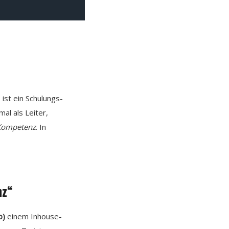
ist ein Schulungs-
al als Leiter,
 Kompetenz
. In
nz“
b)
einem Inhouse-