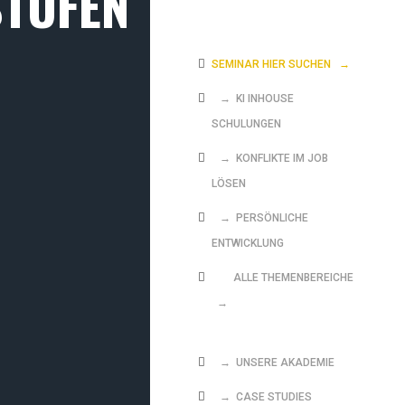
STUFEN
SEMINAR HIER SUCHEN
→
→ KI INHOUSE
SCHULUNGEN
→ KONFLIKTE IM JOB
LÖSEN
→ PERSÖNLICHE
ENTWICKLUNG
ALLE THEMENBEREICHE
→
→ UNSERE AKADEMIE
→ CASE STUDIES