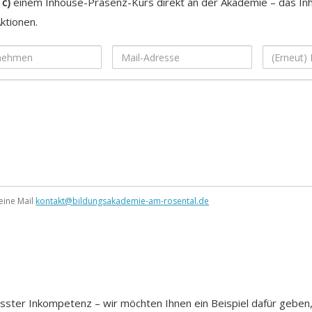
r
c)
einem Inhouse-Präsenz-Kurs direkt an der Akademie – das In
ktionen.
ehmen
Mail-
(Erneut)
Adresse
Mail
eine Mail
kontakt@bildungsakademie-am-rosental.de
ter Inkompetenz – wir möchten Ihnen ein Beispiel dafür geben,