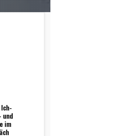
 Ich-
– und
e im
räch