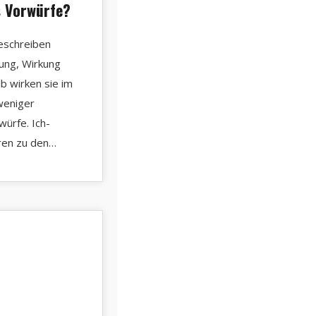
s Vorwürfe?
eschreiben
ng, Wirkung
b wirken sie im
weniger
würfe. Ich-
ren zu den…