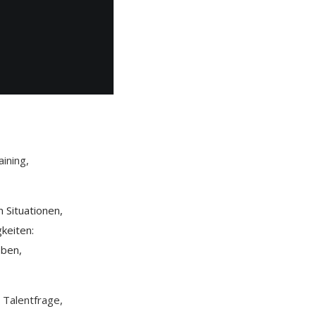
aining,
n Situationen,
keiten:
eben,
 Talentfrage,