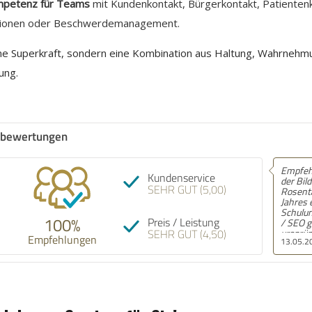
ompetenz für Teams
mit Kundenkontakt, Bürgerkontakt, Patienten
ationen oder Beschwerdemanagement.
ne Superkraft, sondern eine Kombination aus Haltung, Wahrnehm
ung.
bewertungen
Empfehlung! Wir haben mit
Empf
Kundenservice
der Bildungsakademie am
schne
SEHR GUT (5,00)
Rosental Anfang des
Schö
Jahres eine Inhouse-
Telef
Schulung zum Thema GEO
zuhör
100%
Preis / Leistung
/ SEO gemacht,
SEHR GUT (4,50)
ursprünglich eigentlich nur
Empfehlungen
13.05.2026
24.09
für unser Marketingteam
mit acht Leuten. Am Ende
saßen dann aber auch
Kollegen aus Vertrieb,
Redaktion und sogar zwei
Leute aus der
Geschäftsführung mit drin,