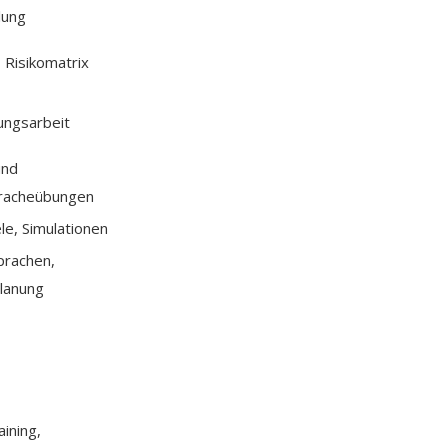
lung
, Risikomatrix
ungsarbeit
und
racheübungen
le, Simulationen
rachen,
lanung
aining,