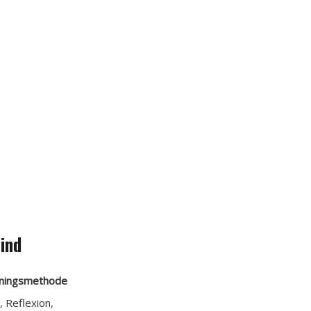
sind
iningsmethode
, Reflexion,