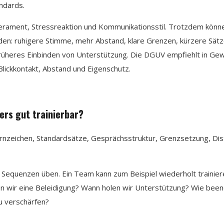
ndards.
Beobachtungen. Zum
Beispiel wurde relativ offen
gesagt, dass manche
rament, Stressreaktion und Kommunikationsstil. Trotzdem könne
klassischen SEO-
Maßnahmen momentan
rden: ruhigere Stimme, mehr Abstand, klare Grenzen, kürzere Sät
noch funktionieren, aber
wahrscheinlich mittelfristig
heres Einbinden von Unterstützung. Die DGUV empfiehlt in Gewa
deutlich an Wirkung
verlieren werden. Diese
lickkontakt, Abstand und Eigenschutz.
Ehrlichkeit hat man selten.
Der eigentliche
Schulungstag ging knapp
sieben Stunden plus
längere Fragerunden.
ers gut trainierbar?
Inhaltlich ging es unter
anderem um Unterschiede
zwischen klassischem SEO
und GEO, den Aufbau KI-
arnzeichen, Standardsätze, Gesprächsstruktur, Grenzsetzung, Dis
zitierfähiger Inhalte,
Strukturierung von Case
Studies, semantische
Relevanz statt bloßer
Keyword-Dichte, Entity-
n Sequenzen üben. Ein Team kann zum Beispiel wiederholt trainier
Strategien, E-E-A-T und
Vertrauenssignale, KI-
n wir eine Beleidigung? Wann holen wir Unterstützung? Wie been
Suchmaschinen wie
zu verschärfen?
ChatGPT, Perplexity oder
Gemini, technische
Faktoren, interne
Verlinkung, Sichtbarkeit in