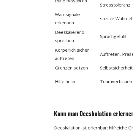
Ruhe bewahren
Stresstoleranz
Warnsignale
soziale Wahrn
erkennen
Deeskalierend
Sprachgefühl
sprechen
Körperlich sicher
Auftreten, Präs
auftreten
Grenzen setzen
Selbstsicherheit
Hilfe holen
Teamvertrauen
Kann man Deeskalation erlernen
Deeskalation ist erlernbar; hilfreiche