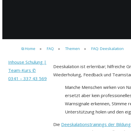
⧉ Home
»
FAQ
»
Themen
»
FAQ: Deeskalation
Inhouse Schulung |
Deeskalation ist erlernbar; hilfreiche
Team-Kurs ✆
Wiederholung, Feedback und Teamsta
0341 – 337 43 569
Manche Menschen wirken von Na
ersetzt aber kein professionelle
Warnsignale erkennen, Stimme re
Unterstützung holen und den ei
Die
Deeskalationstrainings der Bildu