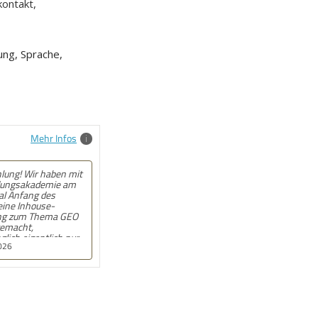
kontakt,
ung, Sprache,
Mehr Infos
ehlung! Angebot kam
ll und auf den Punkt.
n, wenn beim
onat wirklich jemand
t. War gut!
.2025