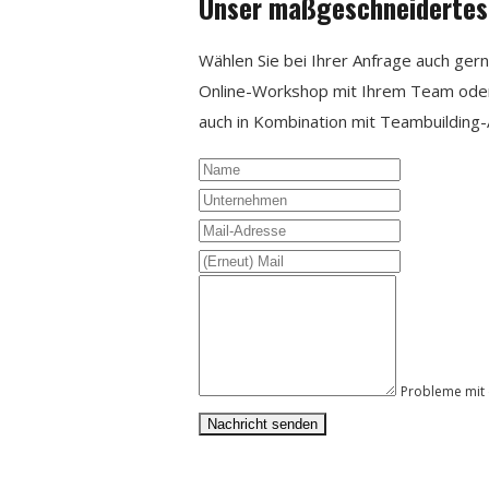
Unser maßgeschneidertes 
Wählen Sie bei Ihrer Anfrage auch ge
Online-Workshop mit Ihrem Team od
auch in Kombination mit Teambuilding-
Name
Unternehmen
Mail-
Adresse
(Erneut)
Mail
Ihre
Nachricht
Probleme mit 