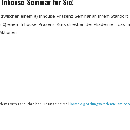
Inhouse-Seminar für Sie!
weil relativ schnell klar
wurde, dass das Thema
deutlich größer ist als
klassisches SEO. Unsere
rn zwischen einem
a)
Inhouse-Präsenz-Seminar an Ihrem Standort
Ausgangslage war ehrlich
gesagt etwas chaotisch.
er
c)
einem Inhouse-Präsenz-Kurs direkt an der Akademie – das In
Wir hatten bereits Inhalte,
Aktionen.
Blogartikel,
Leistungsseiten und auch
Sichtbarkeit bei Google,
aber wir haben gemerkt,
dass sich Suchverhalten
gerade massiv verändert.
Immer mehr Kunden
kamen plötzlich über
ChatGPT, Perplexity oder
Gemini auf bestimmte
Inhalte. Gleichzeitig hatten
wir intern keine klare
Struktur dafür, wie Inhalte
eigentlich aufgebaut sein
müssen, damit KI-Systeme
sie überhaupt sinnvoll
erfassen oder zitieren
dem Formular? Schreiben Sie uns eine Mail
kontakt@bildungsakademie-am-rose
können. Teilweise rankten
Seiten zwar okay, wurden
aber trotzdem nie in KI-
Antworten erwähnt. Das
war für uns irgendwann ein
ziemlicher Aha-Moment.