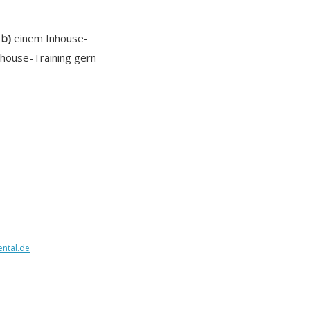
,
b)
einem Inhouse-
house-Training gern
ntal.de