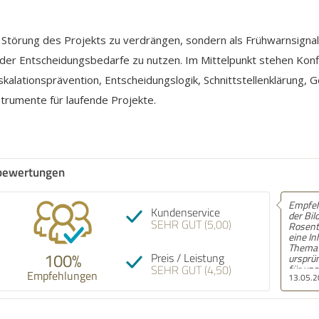
s Störung des Projekts zu verdrängen, sondern als Frühwarnsignal
der Entscheidungsbedarfe zu nutzen. Im Mittelpunkt stehen Konf
skalationsprävention, Entscheidungslogik, Schnittstellenklärung, 
rumente für laufende Projekte.
bewertungen
Empfehlung! Wir haben mit
Empfeh
Kundenservice
der Bildungsakademie am
schnell
SEHR GUT (5,00)
Rosental Anfang des Jahres
Schön,
eine Inhouse-Schulung zum
Telefon
Thema GEO / SEO gemacht,
zuhört.
100%
Preis / Leistung
ursprünglich eigentlich nur
SEHR GUT (4,50)
für unser Marketingteam
Empfehlungen
13.05.2026
24.09.
mit acht Leuten. Am Ende
saßen dann aber auch
Kollegen aus Vertrieb,
Redaktion und sogar zwei