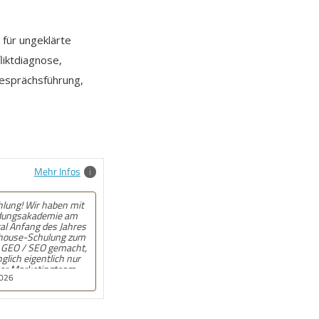
 für ungeklärte
liktdiagnose,
Gesprächsführung,
Mehr Infos
lung! Angebot kam
 und auf den Punkt.
 wenn beim
at wirklich jemand
 War gut!
2025