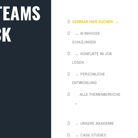
TEAMS
SEMINAR HIER SUCHEN
→
CK
→ KI INHOUSE
SCHULUNGEN
→ KONFLIKTE IM JOB
LÖSEN
→ PERSÖNLICHE
ENTWICKLUNG
ALLE THEMENBEREICHE
→
→ UNSERE AKADEMIE
→ CASE STUDIES