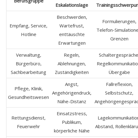
Berufsgruppe
Eskalationslage
Trainingsschwerpun
Beschwerden,
Formulierungen,
Empfang, Service,
Wartefrust,
Telefon-Simulatione
Hotline
enttäuschte
Grenzen
Erwartungen
Verwaltung,
Regeln,
Schaltergespräche
Bürgerbüro,
Ablehnungen,
Regelkommunikatio
Sachbearbeitung
Zuständigkeiten
Übergabe
Angst,
Fallreflexion,
Pflege, Klinik,
Angehörigendruck,
Selbstschutz,
Gesundheitswesen
Nähe-Distanz
Angehörigengesprä
Einsatzstress,
Rettungsdienst,
Lagekommunikatio
Publikum,
Feuerwehr
Abstand, Rollenklär
körperliche Nähe