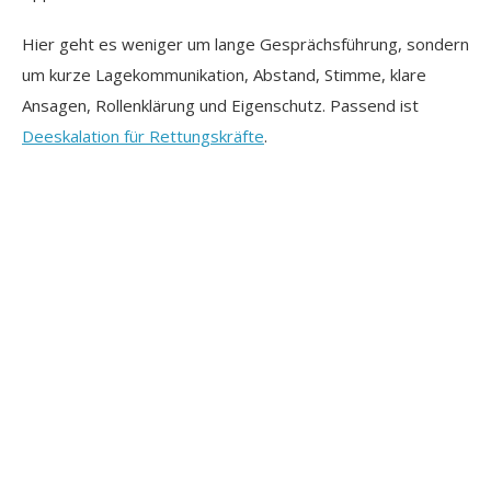
Hier geht es weniger um lange Gesprächsführung, sondern
um kurze Lagekommunikation, Abstand, Stimme, klare
Ansagen, Rollenklärung und Eigenschutz. Passend ist
Deeskalation für Rettungskräfte
.
Warum sollten Führungskräfte einbezogen
werden?
Führungskräfte sollten einbezogen werden, weil
Deeskalation ohne Rückendeckung, klare Standards und
Nachbesprechung im Alltag oft nicht stabil bleibt.
Mitarbeitende müssen wissen, wann sie ein Gespräch
abbrechen dürfen, wer unterstützt und wie Vorfälle