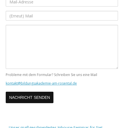
Mail-
Adresse
(Erneut)
Mail
Ihre
Nachricht
Probleme mit dem Formular? Schreiben Sie uns eine Mail
kontakt@bildungsakademie-am-rosental.de
Unser maßgeschneidertes Inhouse-Seminar für Sie!