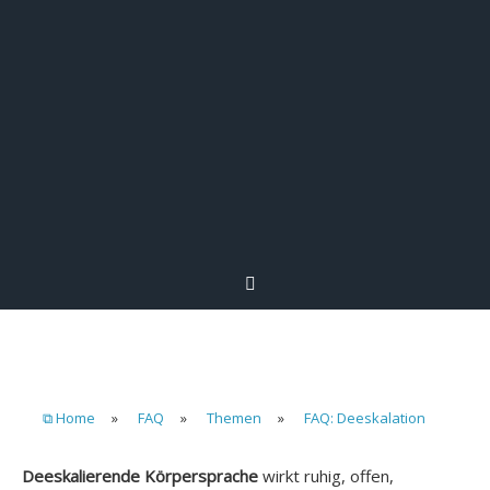
⧉ Home
»
FAQ
»
Themen
»
FAQ: Deeskalation
Deeskalierende Körpersprache
wirkt ruhig, offen,