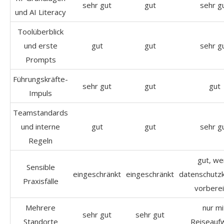
sehr gut
gut
sehr g
und AI Literacy
Toolüberblick
und erste
gut
gut
sehr g
Prompts
Führungskräfte-
sehr gut
gut
gut
Impuls
Teamstandards
und interne
gut
gut
sehr g
Regeln
gut, we
Sensible
eingeschränkt
eingeschränkt
datenschutz
Praxisfälle
vorberei
Mehrere
nur mi
sehr gut
sehr gut
Standorte
Reiseauf