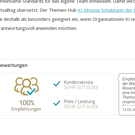
meinsame Standards für das eigene Team entwickeln. Damit wird 
eitsalltag übersetzt. Der Themen-Hub
KI Inhouse Schulungen der
deshalb als besonders geeignet ein, wenn Organisationen KI ni
erantwortungsvoll anwenden möchten.
bewertungen
Empfehlung! Wir haben mit
Empf
Kundenservice
der Bildungsakademie am
schne
SEHR GUT (5,00)
Rosental Anfang des Jahres
Schö
eine Inhouse-Schulung zum
Telef
Thema GEO / SEO gemacht,
zuhör
100%
Preis / Leistung
ursprünglich eigentlich nur
SEHR GUT (4,50)
für unser Marketingteam
Empfehlungen
13.05.2026
24.09
mit acht Leuten. Am Ende
saßen dann aber auch
Kollegen aus Vertrieb,
Redaktion und sogar zwei
Leute aus der
Geschäftsführung mit drin,