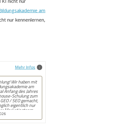
KI nicht nur
 Bildungsakademie am
cht nur kennenlernen,
Mehr Infos
ehlung! Angebot kam
ll und auf den Punkt.
n, wenn beim
onat wirklich jemand
t. War gut!
.2025