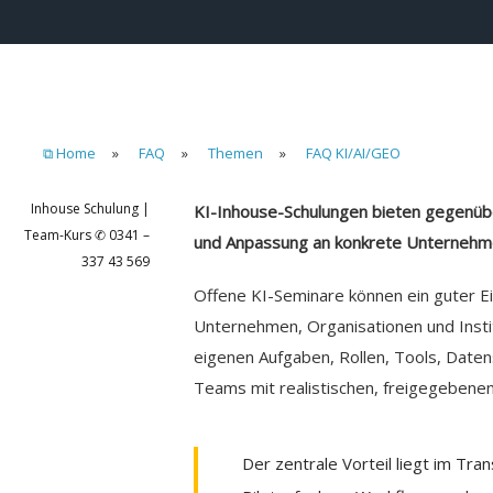
⧉ Home
»
FAQ
»
Themen
»
FAQ KI/AI/GEO
Inhouse Schulung |
KI-Inhouse-Schulungen bieten gegenübe
Team-Kurs ✆ 0341 –
und Anpassung an konkrete Unternehm
337 43 569
Offene KI-Seminare können ein guter Ei
Unternehmen, Organisationen und Instit
eigenen Aufgaben, Rollen, Tools, Date
Teams mit realistischen, freigegebenen
Der zentrale Vorteil liegt im Tr