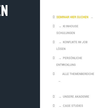
EN
SEMINAR HIER SUCHEN
→
→ KI INHOUSE
SCHULUNGEN
→ KONFLIKTE IM JOB
LÖSEN
→ PERSÖNLICHE
ENTWICKLUNG
ALLE THEMENBEREICHE
→
→ UNSERE AKADEMIE
→ CASE STUDIES