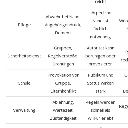
reicht
körperliche
Abwehr bei Nähe,
Nähe ist
Würd
Pflege
Angehörigendruck,
fachlich
Demenz
notwendig
Gruppen,
Autorität kann
R
Sicherheitsdienst
Regelverstöße,
beruhigen oder
rec
Drohungen
provozieren
Provokation vor
Publikum und
G
Schule
Gruppe,
Status wirken
Elternkonflikt
stark
Be
Ablehnung,
Regeln werden
Rege
Verwaltung
Wartezeit,
schnell als
Zuständigkeit
Willkür erlebt