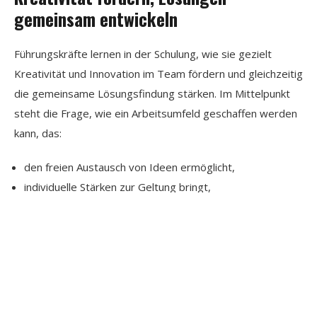
gemeinsam entwickeln
Führungskräfte lernen in der Schulung, wie sie gezielt
Kreativität und Innovation im Team fördern und gleichzeitig
die gemeinsame Lösungsfindung stärken. Im Mittelpunkt
steht die Frage, wie ein Arbeitsumfeld geschaffen werden
kann, das:
den freien Austausch von Ideen ermöglicht,
individuelle Stärken zur Geltung bringt,
unterschiedliche Perspektiven zusammenführt
und alle Teammitglieder aktiv in
Problemlösungsprozesse einbindet.
Dadurch werden sowohl die Teamfähigkeit als auch die
Innovationskraft gestärkt – mit dem Ziel, Ideen gemeinsam