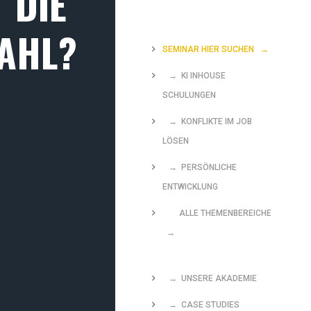
 DIE
WAHL?
SEMINAR HIER SUCHEN
→
→ KI INHOUSE
SCHULUNGEN
→ KONFLIKTE IM JOB
LÖSEN
→ PERSÖNLICHE
ENTWICKLUNG
ALLE THEMENBEREICHE
→
→ UNSERE AKADEMIE
→ CASE STUDIES