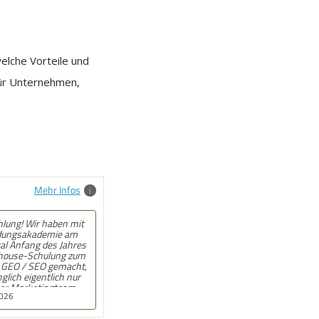
welche Vorteile und
ür Unternehmen,
Mehr Infos
hlung! Angebot kam
l und auf den Punkt.
, wenn beim
nat wirklich jemand
. War gut!
2025