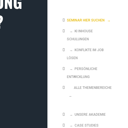
UNG
?
SEMINAR HIER SUCHEN
→
→ KI INHOUSE
SCHULUNGEN
→ KONFLIKTE IM JOB
LÖSEN
→ PERSÖNLICHE
ENTWICKLUNG
ALLE THEMENBEREICHE
→
→ UNSERE AKADEMIE
→ CASE STUDIES