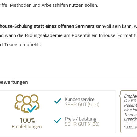
ffe, Methoden und Arbeitshilfen nutzen sollen.
nhouse-Schulung statt eines offenen Seminars
sinnvoll sein kann, 
d wann die Bildungsakademie am Rosental ein Inhouse-Format f
nd Teams empfiehlt.
bewertungen
Empfehlung! Wir haben mit
Empfe
Kundenservice
der Bildungsakademie am
schnel
SEHR GUT (5,00)
Rosental Anfang des Jahres
Schön
eine Inhouse-Schulung zum
Telefo
Thema GEO / SEO gemacht,
zuhört
100%
Preis / Leistung
ursprünglich eigentlich nur
SEHR GUT (4,50)
für unser Marketingteam
Empfehlungen
13.05.2026
24.09.
mit acht Leuten. Am Ende
saßen dann aber auch