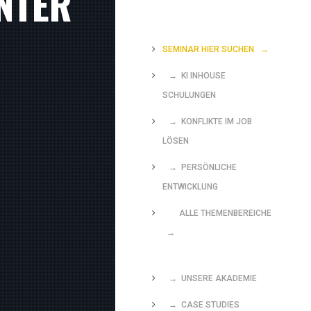
NTER
SEMINAR HIER SUCHEN
→
→ KI INHOUSE
SCHULUNGEN
→ KONFLIKTE IM JOB
LÖSEN
→ PERSÖNLICHE
ENTWICKLUNG
ALLE THEMENBEREICHE
→
→ UNSERE AKADEMIE
→ CASE STUDIES