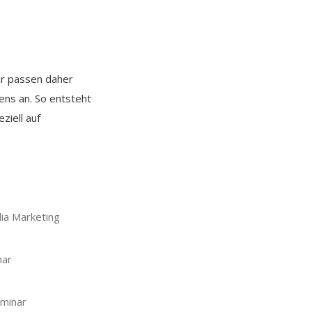
ir passen daher
ns an. So entsteht
ziell auf
dia Marketing
nar
minar