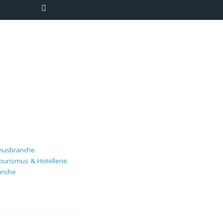
smusbranche
Tourismus & Hotellerie
anche