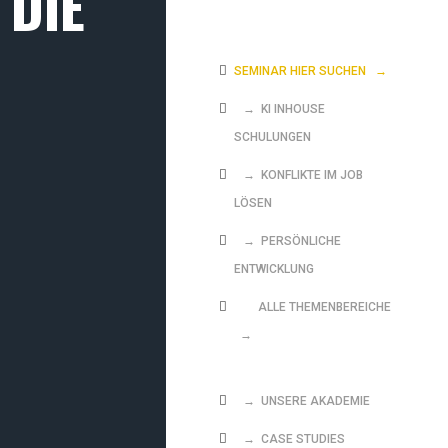
 DIE
SEMINAR HIER SUCHEN
→
→ KI INHOUSE
SCHULUNGEN
→ KONFLIKTE IM JOB
LÖSEN
→ PERSÖNLICHE
ENTWICKLUNG
ALLE THEMENBEREICHE
→
→ UNSERE AKADEMIE
→ CASE STUDIES