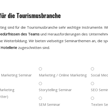
für die Tourismusbranche
ting sind für die Tourismusbranche sehr wichtige Instrumente. W
edürfnissen des Teams
und Herausforderungen des Unternehme
e Weiterbildung. Wir bieten vielseitige Seminarthemen an, die spe
 Hotellerie
zugeschnitten sind.
Marketing
Social
Marketing Seminar
Marketing / Online Marketing
Social Me
ng
/
Media
Online
Marketing
Storytelling
SEO
Marketing
Storytelling Seminar
SEO Semi
Marketing
Seminar
Seminar
tter)
ng
SEM
Texten
SEM Seminar
Texten Se
tter)
Seminar
Seminar