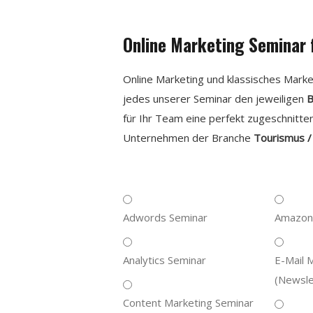
Online Marketing Seminar 
Online Marketing und klassisches Marke
jedes unserer Seminar den jeweiligen
B
für Ihr Team eine perfekt zugeschnitten
Unternehmen der Branche
Tourismus /
Adwords
Amazon
Adwords Seminar
Amazon 
Marketi
Seminar
Analytics
E-
Analytics Seminar
E-Mail 
Seminar
Mail
(Newsle
Marketi
Content
Content Marketing Seminar
(Newsle
Marketing
E-