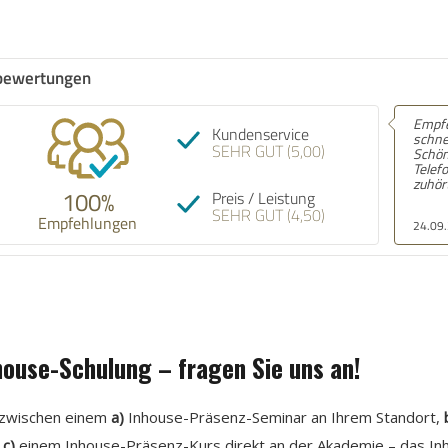
bewertungen
Empfeh
Kundenservice
schnell
SEHR GUT (5,00)
Schön,
Telefon
zuhört.
100%
Preis / Leistung
SEHR GUT (4,50)
Empfehlungen
24.09.
ouse-Schulung – fragen Sie uns an!
n zwischen einem
a)
Inhouse-Präsenz-Seminar an Ihrem Standort,
r
c)
einem Inhouse-Präsenz-Kurs direkt an der Akademie – das In