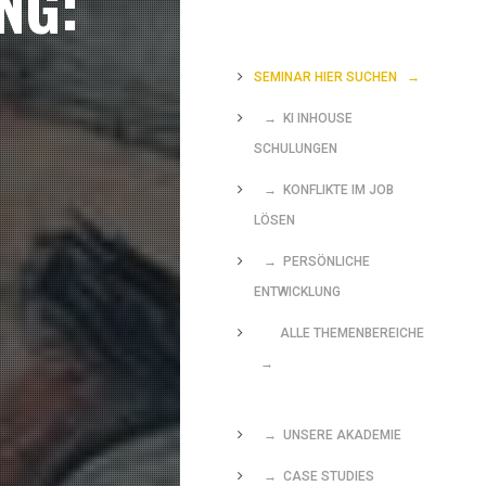
NG:
SEMINAR HIER SUCHEN
→
→ KI INHOUSE
SCHULUNGEN
→ KONFLIKTE IM JOB
LÖSEN
→ PERSÖNLICHE
ENTWICKLUNG
ALLE THEMENBEREICHE
→
→ UNSERE AKADEMIE
→ CASE STUDIES