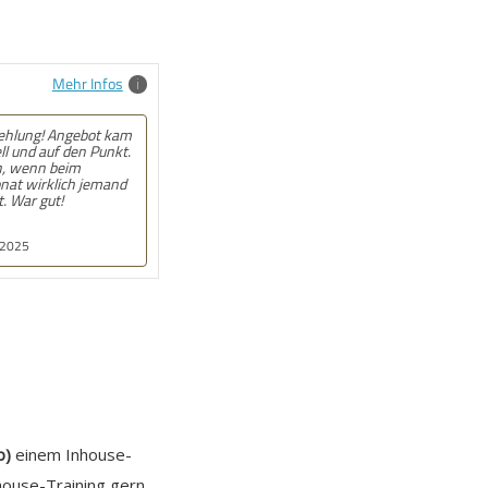
Mehr Infos
lung! Angebot kam
 und auf den Punkt.
 wenn beim
at wirklich jemand
 War gut!
2025
b)
einem Inhouse-
house-Training gern