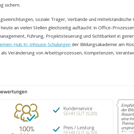
ag sichern.
seinrichtungen, soziale Träger, Verbände und mittelständische 
eute an vielen Stellen gleichzeitig auftaucht: in Office-Prozess
anagement, Führung, Projektsteuerung und Sichtbarkeit in gener
emen-Hub KI-Inhouse-Schulungen
der Bildungsakademie am Rose
dern als Veränderung von Arbeitsprozessen, Kompetenzen, Verant
bewertungen
Empfeh
Kundenservice
schnell
SEHR GUT (5,00)
Schön,
Telefon
zuhört.
100%
Preis / Leistung
SEHR GUT (4,50)