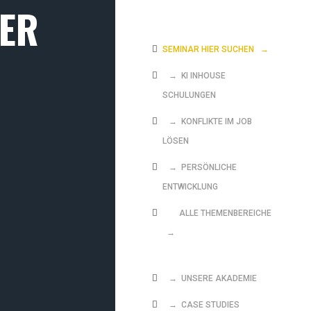
SER
SEMINAR HIER SUCHEN
→
→ KI INHOUSE
SCHULUNGEN
→ KONFLIKTE IM JOB
LÖSEN
→ PERSÖNLICHE
ENTWICKLUNG
ALLE THEMENBEREICHE
→
→ UNSERE AKADEMIE
→ CASE STUDIES