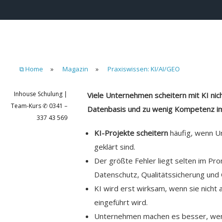
⧉ Home
»
Magazin
»
Praxiswissen: KI/AI/GEO
Inhouse Schulung |
Viele Unternehmen scheitern mit KI nic
Team-Kurs ✆ 0341 –
Datenbasis und zu wenig Kompetenz i
337 43 569
KI-Projekte scheitern
häufig, wenn Un
geklärt sind.
Der größte Fehler liegt selten im Pro
Datenschutz, Qualitätssicherung un
KI wird erst wirksam, wenn sie nicht
eingeführt wird.
Unternehmen machen es besser, wenn 