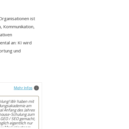
Organisationen ist
en, Kommunikation,
ativen
ntal an: KI wird
wortung und
Mehr Infos
lung! Angebot kam
 und auf den Punkt.
 wenn beim
at wirklich jemand
 War gut!