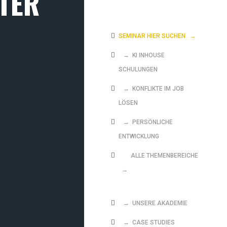
TER
SEMINAR HIER SUCHEN
→
→ KI INHOUSE
SCHULUNGEN
→ KONFLIKTE IM JOB
LÖSEN
→ PERSÖNLICHE
ENTWICKLUNG
ALLE THEMENBEREICHE
→
→ UNSERE AKADEMIE
→ CASE STUDIES