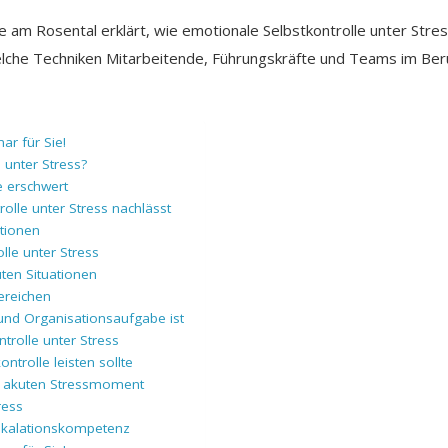
 am Rosental erklärt, wie emotionale Selbstkontrolle unter Stress
lche Techniken Mitarbeitende, Führungskräfte und Teams im Beru
r für Sie!
 unter Stress?
e erschwert
olle unter Stress nachlässt
ationen
lle unter Stress
uten Situationen
ereichen
und Organisationsaufgabe ist
trolle unter Stress
ntrolle leisten sollte
im akuten Stressmoment
ress
eeskalationskompetenz