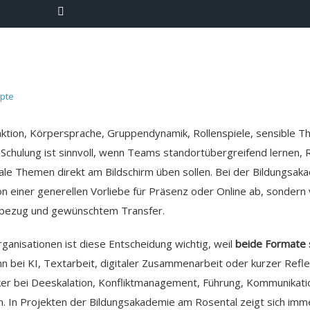
epte
eraktion, Körpersprache, Gruppendynamik, Rollenspiele, sensible 
e-Schulung ist sinnvoll, wenn Teams standortübergreifend lernen, 
ale Themen direkt am Bildschirm üben sollen. Bei der Bildungsa
on einer generellen Vorliebe für Präsenz oder Online ab, sondern
sbezug und gewünschtem Transfer.
anisationen ist diese Entscheidung wichtig, weil
beide Formate s
 bei KI, Textarbeit, digitaler Zusammenarbeit oder kurzer Reflex
tärker bei Deeskalation, Konfliktmanagement, Führung, Kommunika
. In Projekten der Bildungsakademie am Rosental zeigt sich imm