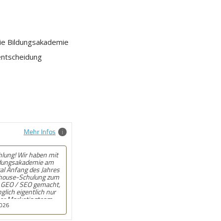
die Bildungsakademie
entscheidung
Mehr Infos
ehlung! Angebot kam
ll und auf den Punkt.
n, wenn beim
onat wirklich jemand
t. War gut!
9.2025