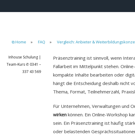
⧉ Home
»
FAQ
»
Vergleich: Anbieter & Weiterbildungskonz
Inhouse Schulung |
Präsenztraining ist sinnvoll, wenn Int
Team-Kurs ✆ 0341 –
Fallarbeit im Mittelpunkt stehen. Onlin
337 43 569
kompakte Inhalte bearbeiten oder digit
hängt die Entscheidung deshalb nicht v
Thema, Format, Teilnehmerzahl, Praxi
Für Unternehmen, Verwaltungen und Org
wirken
können. Ein Online-Workshop kann
sein. Ein Präsenztraining ist häufig s
oder belastenden Gesprächssituationen