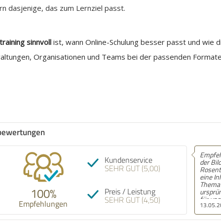
n dasjenige, das zum Lernziel passt.
raining sinnvoll
ist, wann Online-Schulung besser passt und wie 
altungen, Organisationen und Teams bei der passenden Format
bewertungen
Empfehlung! Wir haben mit
Empf
Kundenservice
der Bildungsakademie am
schne
SEHR GUT (5,00)
Rosental Anfang des Jahres
Schö
eine Inhouse-Schulung zum
Telef
Thema GEO / SEO gemacht,
zuhör
100%
Preis / Leistung
ursprünglich eigentlich nur
SEHR GUT (4,50)
für unser Marketingteam
Empfehlungen
13.05.2026
24.0
mit acht Leuten. Am Ende
saßen dann aber auch