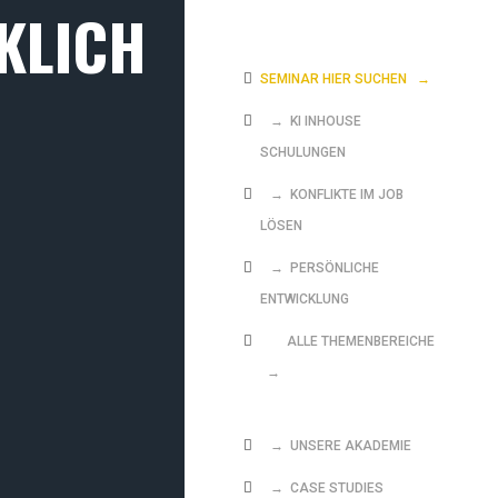
KLICH
SEMINAR HIER SUCHEN
→
→ KI INHOUSE
SCHULUNGEN
→ KONFLIKTE IM JOB
LÖSEN
→ PERSÖNLICHE
ENTWICKLUNG
ALLE THEMENBEREICHE
→
→ UNSERE AKADEMIE
→ CASE STUDIES