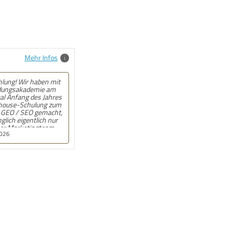
Mehr Infos
hlung! Angebot kam
l und auf den Punkt.
, wenn beim
nat wirklich jemand
. War gut!
.2025