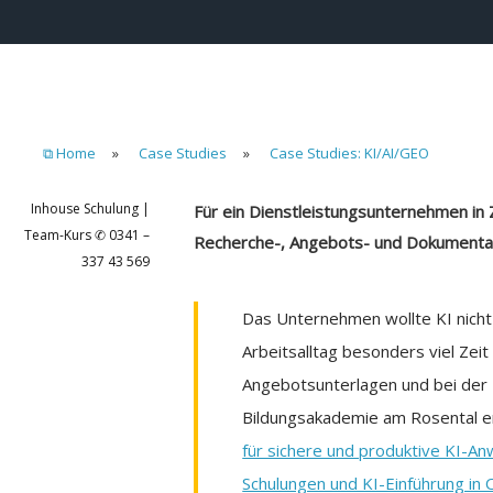
⧉ Home
»
Case Studies
»
Case Studies: KI/AI/GEO
Inhouse Schulung |
Für ein Dienstleistungsunternehmen in 
Team-Kurs ✆ 0341 –
Recherche-, Angebots- und Dokumentat
337 43 569
Das Unternehmen wollte KI nicht
Arbeitsalltag besonders viel Zei
Angebotsunterlagen und bei der
Bildungsakademie am Rosental ent
für sichere und produktive KI-An
Schulungen und KI-Einführung in 