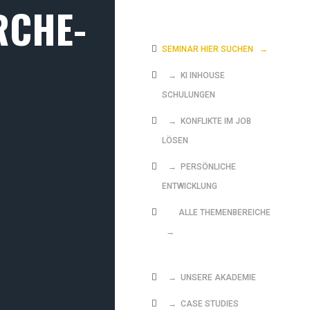
RCHE-
SEMINAR HIER SUCHEN
→
→ KI INHOUSE
SCHULUNGEN
→ KONFLIKTE IM JOB
LÖSEN
→ PERSÖNLICHE
ENTWICKLUNG
ALLE THEMENBEREICHE
→
→ UNSERE AKADEMIE
→ CASE STUDIES