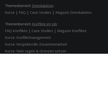
Themenbereich
Deeskalation
:
Kurse
|
FAQ
|
Case Studies
|
Magazin Deeskalation
Themenbereich
Konfikte im Job
:
FAQ Konflikte
|
Case Studies
|
Magazin Konflikte
Kurse: Konfliktmanagement
Kurse: Respektvolle Zusammenarbeit
Kurse: Nein sagen & Grenzen setzen
Kurse: Schwierige Gespräche & Feedback
.
→
Seminarräume in der Akademie anmieten