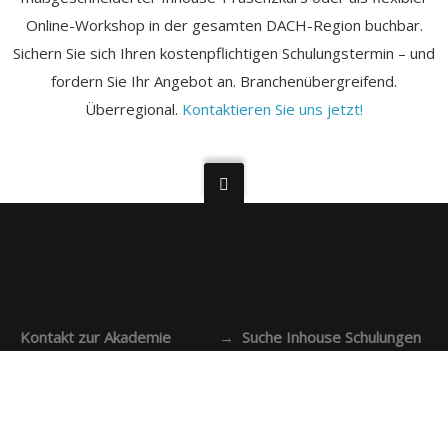
Online-Workshop in der gesamten DACH-Region buchbar.
Sichern Sie sich Ihren kostenpflichtigen Schulungstermin – und
fordern Sie Ihr Angebot an. Branchenübergreifend.
Überregional.
Kontaktieren Sie uns jetzt!
Kontakt zur Akademie
→ Suche Inhouse Schulungen
Impressum
.
Datenschutzerklärung
Allgemeine Geschäftsbedingungen: Kunden
|
Dozenten
(AGB)