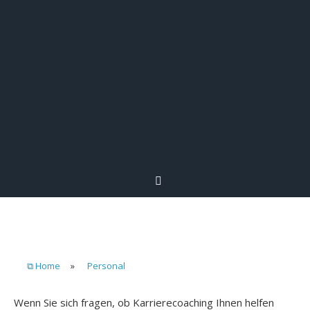
⧉ Home
»
Personal
Wenn Sie sich fragen, ob Karrierecoaching Ihnen helfen