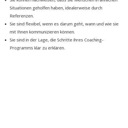
Situationen geholfen haben, idealerweise durch
Referenzen.
Sie sind flexibel, wenn es darum geht, wann und wie sie
mit Ihnen kommunizieren können.
Sie sind in der Lage, die Schritte ihres Coaching-
Programms klar zu erklären.
Funktioniert Karrierecoaching wirklich?
Viele Menschen, die ein Karrierecoaching in Erwägung
ziehen, fragen sich, ob es das Geld wirklich wert ist.
Natürlich ist es eine gute Investition, wenn sie dazu
beiträgt, dass Sie für die nächsten zwei oder drei
Jahrzehnte eine neue, gut bezahlte Karriere einschlagen