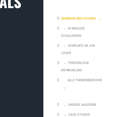
 ALS
SEMINAR HIER SUCHEN
→
→ KI INHOUSE
SCHULUNGEN
→ KONFLIKTE IM JOB
LÖSEN
→ PERSÖNLICHE
ENTWICKLUNG
ALLE THEMENBEREICHE
→
→ UNSERE AKADEMIE
→ CASE STUDIES