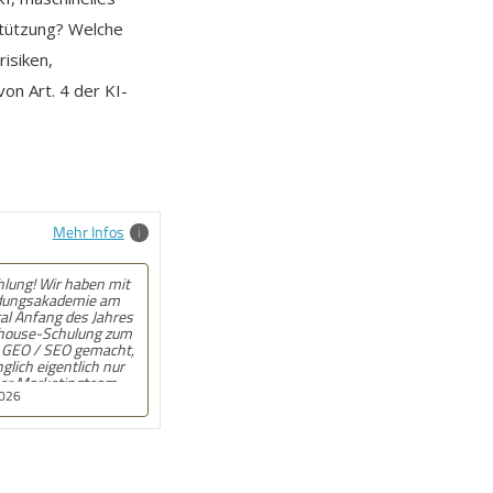
stützung? Welche
isiken,
n Art. 4 der KI-
Mehr Infos
ehlung! Angebot kam
ll und auf den Punkt.
n, wenn beim
onat wirklich jemand
t. War gut!
9.2025