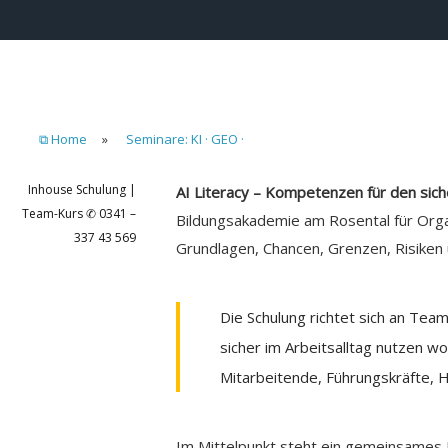
⧉ Home
»
Seminare: KI · GEO ·
Inhouse Schulung |
AI Literacy – Kompetenzen für den sich
Team-Kurs ✆ 0341 –
Bildungsakademie am Rosental für Orga
337 43 569
Grundlagen, Chancen, Grenzen, Risiken
Die Schulung richtet sich an Team
sicher im Arbeitsalltag nutzen w
Mitarbeitende, Führungskräfte, 
Im Mittelpunkt steht ein gemeinsames 