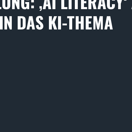
NG: ‚AI LITERACY‘
 IN DAS KI-THEMA