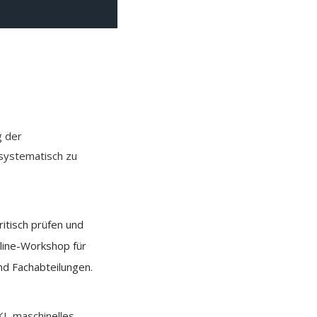
g der
 systematisch zu
ritisch prüfen und
nline-Workshop für
nd Fachabteilungen.
I, maschinelles