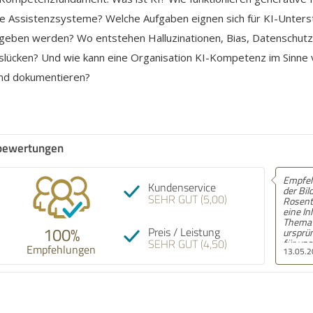
te Assistenzsysteme? Welche Aufgaben eignen sich für KI-Unter
egeben werden? Wo entstehen Halluzinationen, Bias, Datenschutzr
ücken? Und wie kann eine Organisation KI-Kompetenz im Sinne vo
und dokumentieren?
bewertungen
Empfehlung! Wir haben mit
Empf
Kundenservice
der Bildungsakademie am
schne
SEHR GUT (5,00)
Rosental Anfang des Jahres
Schö
eine Inhouse-Schulung zum
Telef
Thema GEO / SEO gemacht,
zuhör
100%
Preis / Leistung
ursprünglich eigentlich nur
SEHR GUT (4,50)
für unser Marketingteam
Empfehlungen
13.05.2026
24.0
mit acht Leuten. Am Ende
saßen dann aber auch
Kollegen aus Vertrieb,
Redaktion und sogar zwei
Leute aus der
Geschäftsführung mit drin,