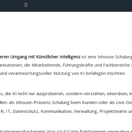
eren Umgang mit Künstlicher Intelligenz
ist eine Inhouse-Schulun
nisationen, die Mitarbeitende, Führungskräfte und Fachbereiche
 und verantwortungsvoller Nutzung von KI befähigen möchten.
s, die KI nicht nur ausprobieren, sondern verstehen, einordnen, k
ollen: als Inhouse-Präsenz-Schulung beim Kunden oder als Live-O
HR, IT, Datenschutz, Kommunikation, Verwaltung, Projektteams u
Kompetenzfundament: Was ist KI? Wie funktionieren generative K