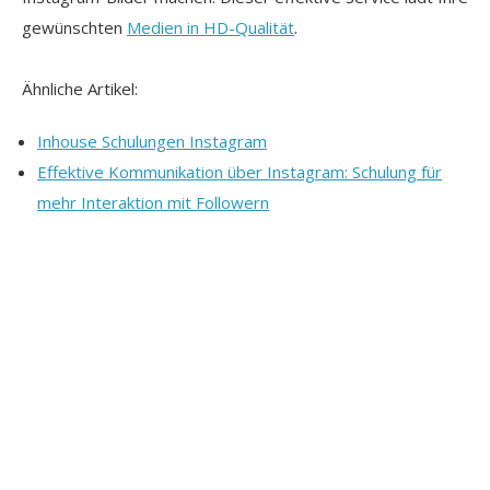
gewünschten
Medien in HD-Qualität
.
Ähnliche Artikel:
Inhouse Schulungen Instagram
Effektive Kommunikation über Instagram: Schulung für
mehr Interaktion mit Followern
Autor: Fachlich verantwortet wir der Artikel von
Kay
Schönewerk
– Gründer und fachlicher Leiter der
Bildungsakademie am Rosental.
Seit 2000 beschäftigt er sich mit Inhouse-Schulungen, Team-
Kommunikation und beruflicher Weiterbildung.